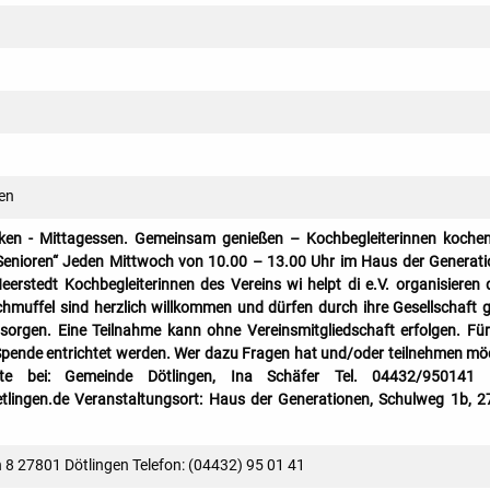
en
ken - Mittagessen. Gemeinsam genießen – Kochbegleiterinnen koche
Senioren“ Jeden Mittwoch von 10.00 – 13.00 Uhr im Haus der Generat
erstedt Kochbegleiterinnen des Vereins wi helpt di e.V. organisieren 
hmuffel sind herzlich willkommen und dürfen durch ihre Gesellschaft 
 sorgen. Eine Teilnahme kann ohne Vereinsmitgliedschaft erfolgen. Fü
Spende entrichtet werden. Wer dazu Fragen hat und/oder teilnehmen mö
tte bei: Gemeinde Dötlingen, Ina Schäfer Tel. 04432/950141 
tlingen.de Veranstaltungsort: Haus der Generationen, Schulweg 1b, 
oh 8 27801 Dötlingen Telefon: (04432) 95 01 41