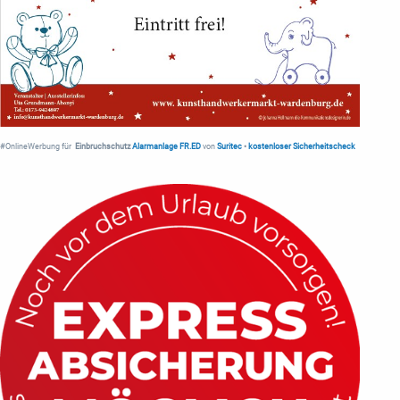
#OnlineWerbung für
Einbruchschutz
Alarmanlage FR.ED
von
Suritec
•
kostenloser Sicherheitscheck