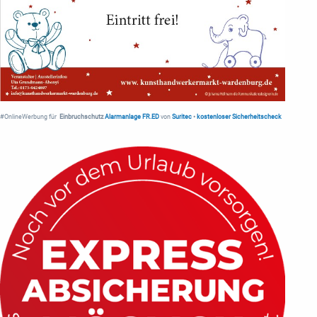
#OnlineWerbung für
Einbruchschutz
Alarmanlage FR.ED
von
Suritec
•
kostenloser Sicherheitscheck