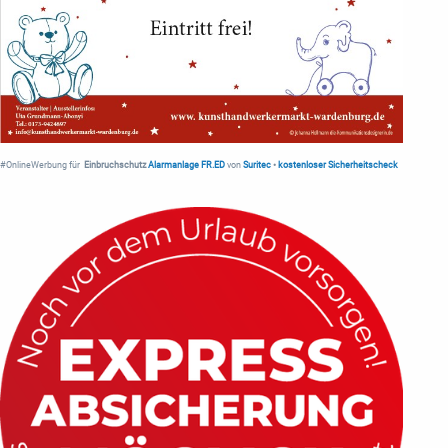
#OnlineWerbung für
Einbruchschutz
Alarmanlage FR.ED
von
Suritec
•
kostenloser Sicherheitscheck