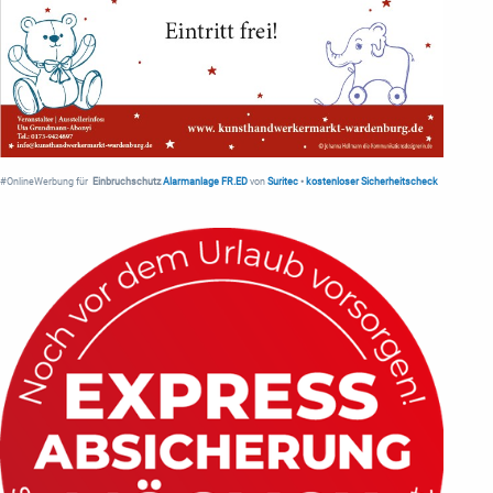
#OnlineWerbung für
Einbruchschutz
Alarmanlage FR.ED
von
Suritec
•
kostenloser Sicherheitscheck