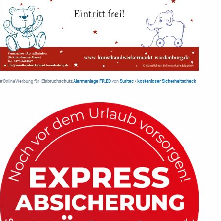
#OnlineWerbung für
Einbruchschutz
Alarmanlage FR.ED
von
Suritec
•
kostenloser Sicherheitscheck