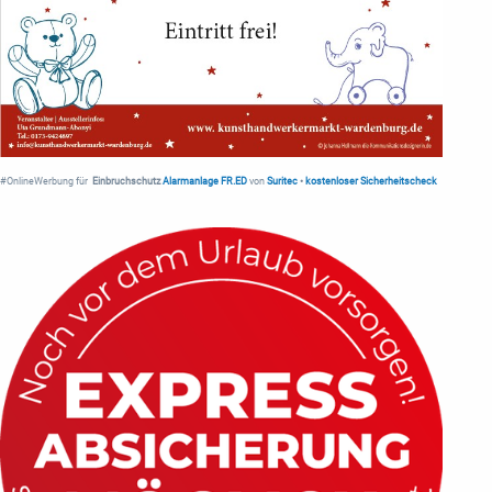
#OnlineWerbung für
Einbruchschutz
Alarmanlage FR.ED
von
Suritec
•
kostenloser Sicherheitscheck