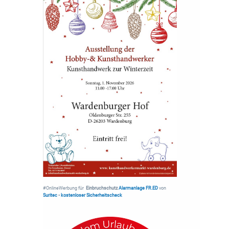
#OnlineWerbung für
Einbruchschutz
Alarmanlage FR.ED
von
Suritec
•
kostenloser Sicherheitscheck