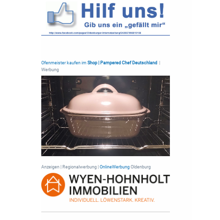
Ofenmeister kaufen im
Shop | Pampered Chef Deutschland
|
Werbung
Anzeigen | Regionalwerbung |
OnlineWerbung
Oldenburg