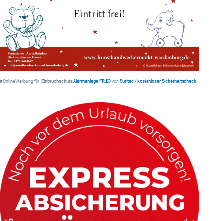
#OnlineWerbung für
Einbruchschutz
Alarmanlage FR.ED
von
Suritec
•
kostenloser Sicherheitscheck