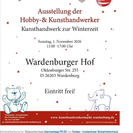
#OnlineWerbung für
Einbruchschutz
Alarmanlage FR.ED
von
Suritec
•
kostenloser Sicherheitscheck