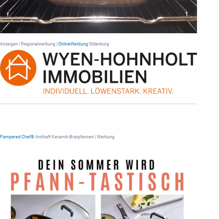
Anzeigen | Regionalwerbung |
OnlineWerbung
Oldenburg
Pampered Chef®
Antihaft Keramik-Bratpfannen | Werbung