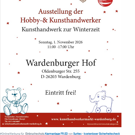
#OnlineWerbung für
Einbruchschutz
Alarmanlage FR.ED
von
Suritec
•
kostenloser Sicherheitscheck