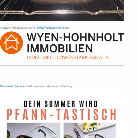
Anzeigen | Regionalwerbung |
OnlineWerbung
Oldenburg
Pampered Chef®
Antihaft Keramik-Bratpfannen | Werbung