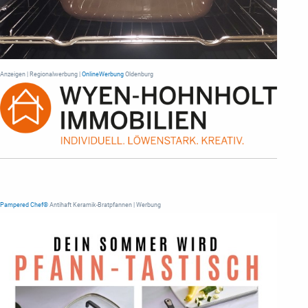
Anzeigen | Regionalwerbung |
OnlineWerbung
Oldenburg
Pampered Chef®
Antihaft Keramik-Bratpfannen | Werbung