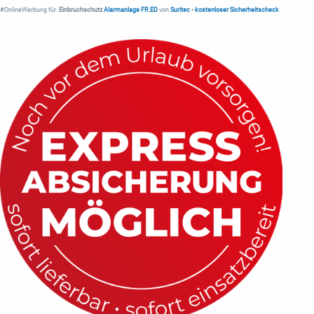
#OnlineWerbung für
Einbruchschutz
Alarmanlage FR.ED
von
Suritec
•
kostenloser Sicherheitscheck