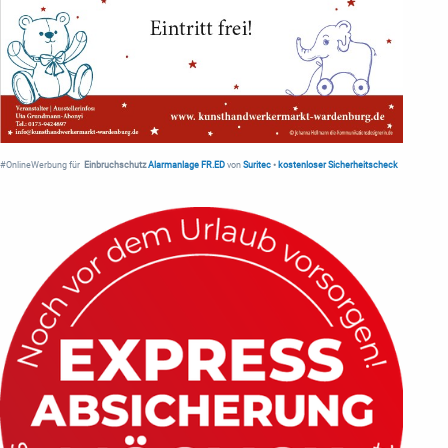
#OnlineWerbung für
Einbruchschutz
Alarmanlage FR.ED
von
Suritec
•
kostenloser Sicherheitscheck