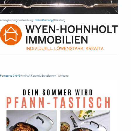
Anzeigen | Regionalwerbung |
OnlineWerbung
Oldenburg
Pampered Chef®
Antihaft Keramik-Bratpfannen | Werbung