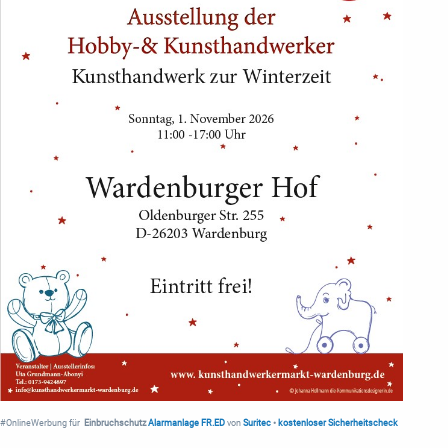
#OnlineWerbung für
Einbruchschutz
Alarmanlage FR.ED
von
Suritec
•
kostenloser Sicherheitscheck