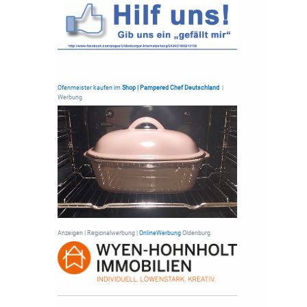
Ofenmeister kaufen im
Shop | Pampered Chef Deutschland
|
Werbung
Anzeigen | Regionalwerbung |
OnlineWerbung
Oldenburg