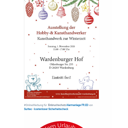
#OnlineWerbung für
Einbruchschutz
Alarmanlage FR.ED
von
Suritec
•
kostenloser Sicherheitscheck