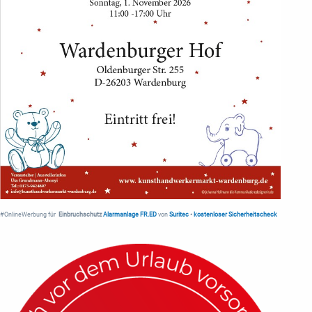
#OnlineWerbung für
Einbruchschutz
Alarmanlage FR.ED
von
Suritec
•
kostenloser Sicherheitscheck