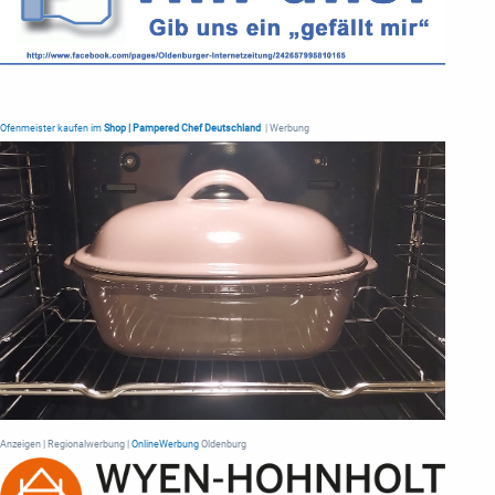
Ofenmeister kaufen im
Shop | Pampered Chef Deutschland
| Werbung
Anzeigen | Regionalwerbung |
OnlineWerbung
Oldenburg