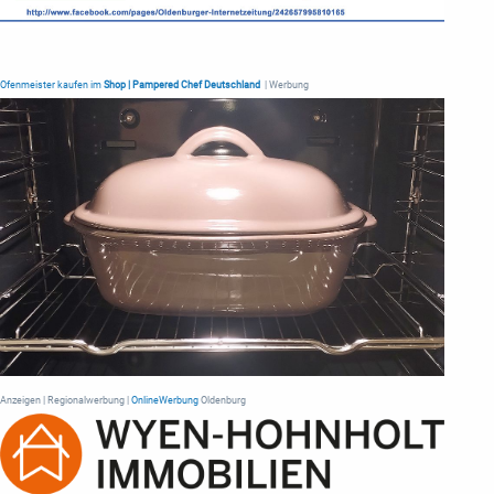
Ofenmeister kaufen im
Shop | Pampered Chef Deutschland
| Werbung
Anzeigen | Regionalwerbung |
OnlineWerbung
Oldenburg