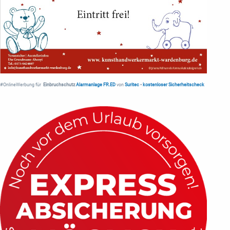
#OnlineWerbung für
Einbruchschutz
Alarmanlage FR.ED
von
Suritec
•
kostenloser Sicherheitscheck