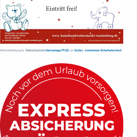
#OnlineWerbung für
Einbruchschutz
Alarmanlage FR.ED
von
Suritec
•
kostenloser Sicherheitscheck