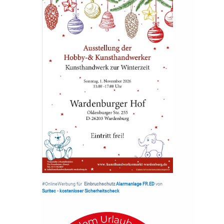
#OnlineWerbung für
Einbruchschutz
Alarmanlage FR.ED
von
Suritec
•
kostenloser Sicherheitscheck