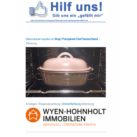
Ofenmeister kaufen im
Shop | Pampered Chef Deutschland
|
Werbung
Anzeigen | Regionalwerbung |
OnlineWerbung
Oldenburg