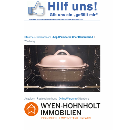
Ofenmeister kaufen im
Shop | Pampered Chef Deutschland
|
Werbung
Anzeigen | Regionalwerbung |
OnlineWerbung
Oldenburg