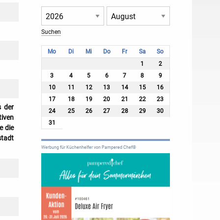
Mo
Di
Mi
Do
Fr
Sa
So
1
2
3
4
5
6
7
8
9
10
11
12
13
14
15
16
17
18
19
20
21
22
23
s der
24
25
26
27
28
29
30
tiven
31
e die
stadt
Werbung für Küchenhelfer von Pampered Chef®