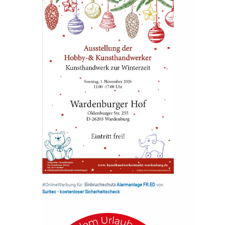
#OnlineWerbung für
Einbruchschutz
Alarmanlage FR.ED
von
Suritec
•
kostenloser Sicherheitscheck