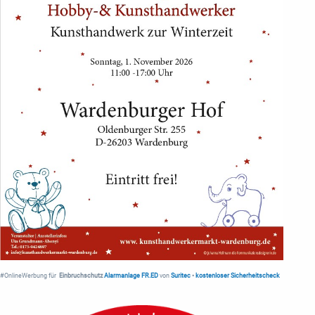
#OnlineWerbung für
Einbruchschutz
Alarmanlage FR.ED
von
Suritec
•
kostenloser Sicherheitscheck