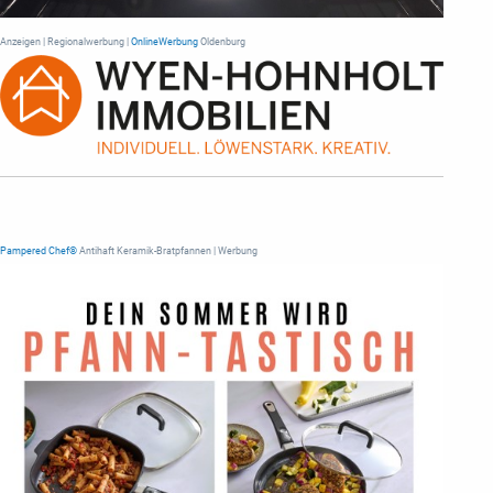
Anzeigen | Regionalwerbung |
OnlineWerbung
Oldenburg
Pampered Chef®
Antihaft Keramik-Bratpfannen | Werbung