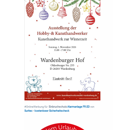
#OnlineWerbung für
Einbruchschutz
Alarmanlage FR.ED
von
Suritec
•
kostenloser Sicherheitscheck