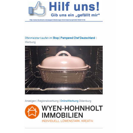
Ofenmeister kaufen im
Shop | Pampered Chef Deutschland
|
Werbung
Anzeigen | Regionalwerbung |
OnlineWerbung
Oldenburg