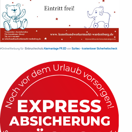
#OnlineWerbung für
Einbruchschutz
Alarmanlage FR.ED
von
Suritec
•
kostenloser Sicherheitscheck