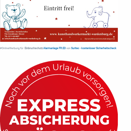
#OnlineWerbung für
Einbruchschutz
Alarmanlage FR.ED
von
Suritec
•
kostenloser Sicherheitscheck