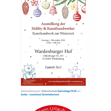
#OnlineWerbung für
Einbruchschutz
Alarmanlage FR.ED
von
Suritec
•
kostenloser Sicherheitscheck