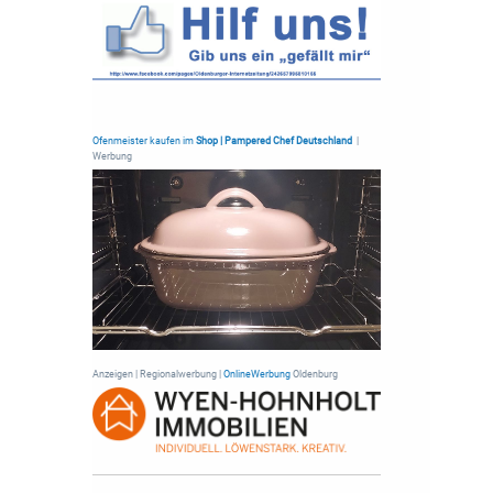
Ofenmeister kaufen im
Shop | Pampered Chef Deutschland
|
Werbung
Anzeigen | Regionalwerbung |
OnlineWerbung
Oldenburg