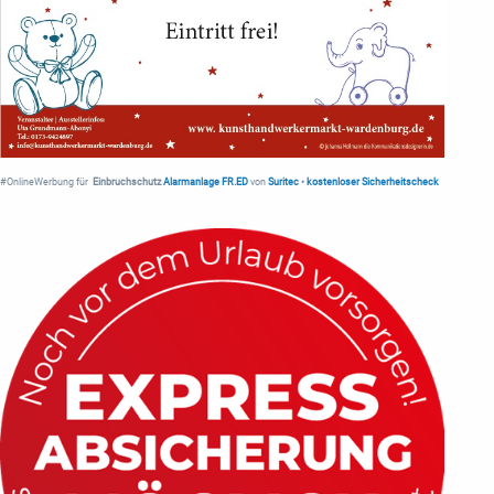
#OnlineWerbung für
Einbruchschutz
Alarmanlage FR.ED
von
Suritec
•
kostenloser Sicherheitscheck