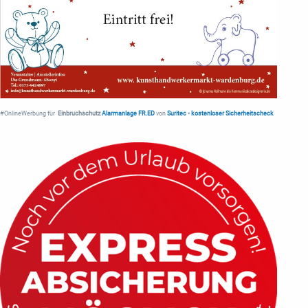
#OnlineWerbung für
Einbruchschutz
Alarmanlage FR.ED
von
Suritec
•
kostenloser Sicherheitscheck