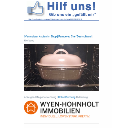
Ofenmeister kaufen im
Shop | Pampered Chef Deutschland
|
Werbung
Anzeigen | Regionalwerbung |
OnlineWerbung
Oldenburg