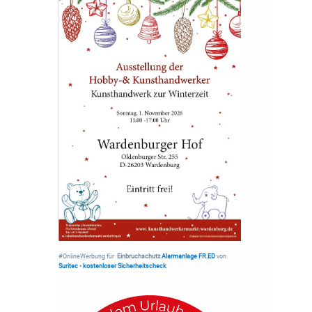
#OnlineWerbung für
Einbruchschutz
Alarmanlage FR.ED
von
Suritec
•
kostenloser Sicherheitscheck