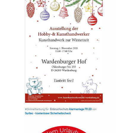
#OnlineWerbung für
Einbruchschutz
Alarmanlage FR.ED
von
Suritec
•
kostenloser Sicherheitscheck