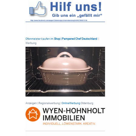
Ofenmeister kaufen im
Shop | Pampered Chef Deutschland
|
Werbung
Anzeigen | Regionalwerbung |
OnlineWerbung
Oldenburg