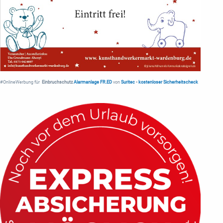
#OnlineWerbung für
Einbruchschutz
Alarmanlage FR.ED
von
Suritec
•
kostenloser Sicherheitscheck