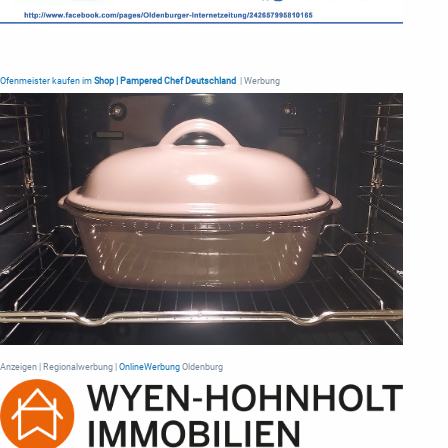
Ofenmeister kaufen im
Shop | Pampered Chef Deutschland
| Werbung
Anzeigen | Regionalwerbung |
OnlineWerbung
Oldenburg