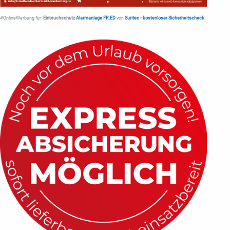
#OnlineWerbung für
Einbruchschutz
Alarmanlage FR.ED
von
Suritec
•
kostenloser Sicherheitscheck