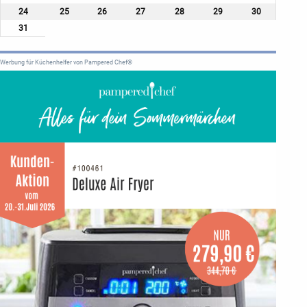
24
25
26
27
28
29
30
31
Werbung für Küchenhelfer von Pampered Chef®