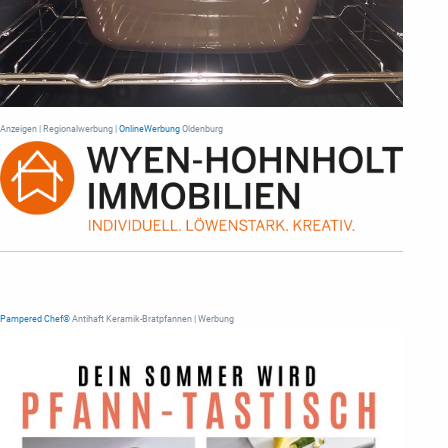
Anzeigen | Regionalwerbung |
OnlineWerbung
Oldenburg
Pampered Chef®
Antihaft Keramik-Bratpfannen | Werbung