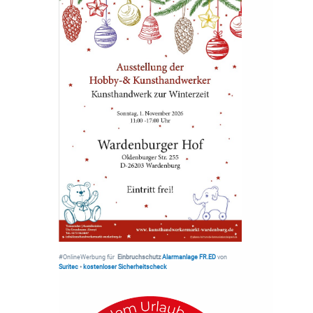
#OnlineWerbung für
Einbruchschutz
Alarmanlage FR.ED
von
Suritec
•
kostenloser Sicherheitscheck