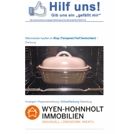
Ofenmeister kaufen im
Shop | Pampered Chef Deutschland
|
Werbung
Anzeigen | Regionalwerbung |
OnlineWerbung
Oldenburg