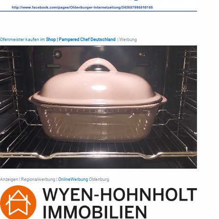
Ofenmeister kaufen im
Shop | Pampered Chef Deutschland
| Werbung
Anzeigen | Regionalwerbung |
OnlineWerbung
Oldenburg