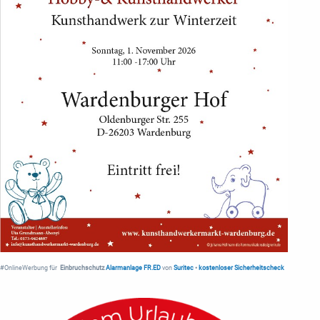
#OnlineWerbung für
Einbruchschutz
Alarmanlage FR.ED
von
Suritec
•
kostenloser Sicherheitscheck