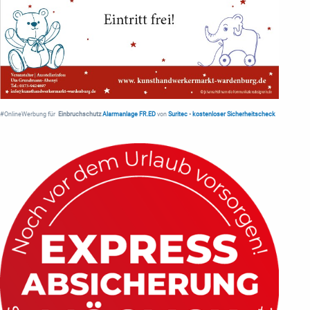
#OnlineWerbung für
Einbruchschutz
Alarmanlage FR.ED
von
Suritec
•
kostenloser Sicherheitscheck