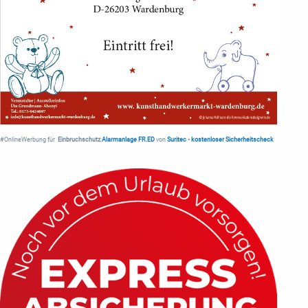
#OnlineWerbung für
Einbruchschutz
Alarmanlage FR.ED
von
Suritec
•
kostenloser Sicherheitscheck