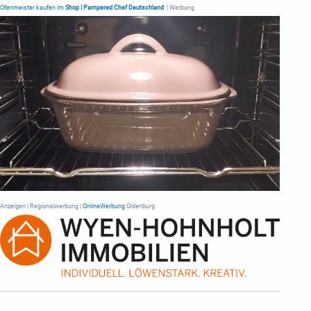
Ofenmeister kaufen im
Shop | Pampered Chef Deutschland
| Werbung
Anzeigen | Regionalwerbung |
OnlineWerbung
Oldenburg