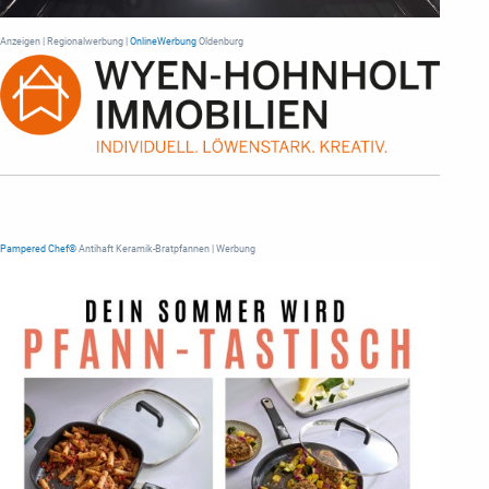
Anzeigen | Regionalwerbung |
OnlineWerbung
Oldenburg
Pampered Chef®
Antihaft Keramik-Bratpfannen | Werbung