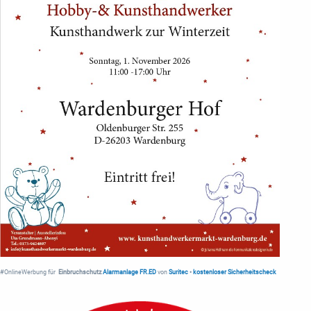
#OnlineWerbung für
Einbruchschutz
Alarmanlage FR.ED
von
Suritec
•
kostenloser Sicherheitscheck