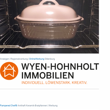
Anzeigen | Regionalwerbung |
OnlineWerbung
Oldenburg
Pampered Chef®
Antihaft Keramik-Bratpfannen | Werbung