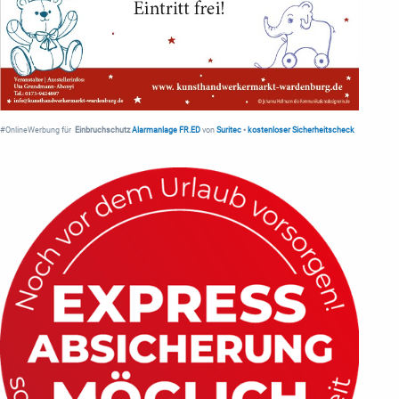
#OnlineWerbung für
Einbruchschutz
Alarmanlage FR.ED
von
Suritec
•
kostenloser Sicherheitscheck