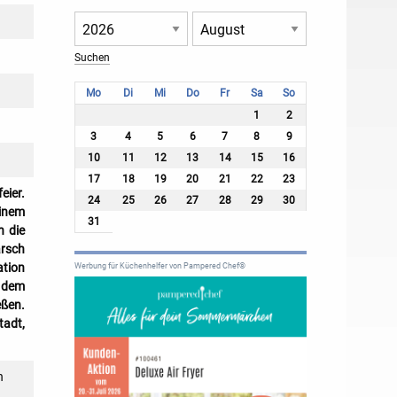
Mo
Di
Mi
Do
Fr
Sa
So
1
2
3
4
5
6
7
8
9
10
11
12
13
14
15
16
17
18
19
20
21
22
23
eier.
24
25
26
27
28
29
30
einem
31
h die
arsch
ation
Werbung für Küchenhelfer von Pampered Chef®
 dem
ßen.
tadt,
n