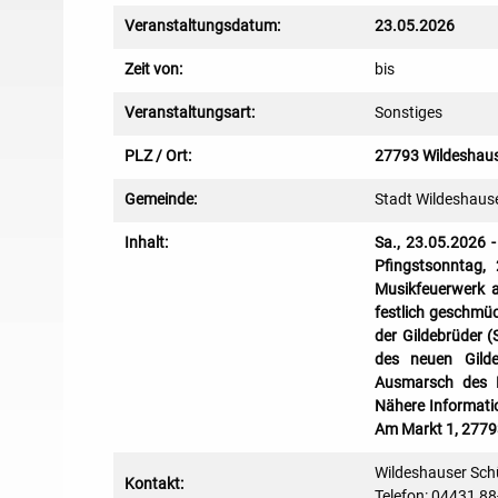
Veranstaltungsdatum:
23.05.2026
Zeit von:
bis
Veranstaltungsart:
Sonstiges
PLZ / Ort:
27793 Wildeshau
Gemeinde:
Stadt Wildeshaus
Inhalt:
Sa., 23.05.2026 -
Pfingstsonntag,
Musikfeuerwerk a
festlich geschmü
der Gildebrüder 
des neuen Gilde
Ausmarsch des K
Nähere Informatio
Am Markt 1, 2779
Wildeshauser Sch
Kontakt:
Telefon: 04431 8