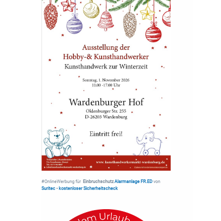
#OnlineWerbung für
Einbruchschutz
Alarmanlage FR.ED
von
Suritec
•
kostenloser Sicherheitscheck