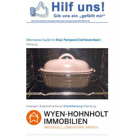
Ofenmeister kaufen im
Shop | Pampered Chef Deutschland
|
Werbung
Anzeigen | Regionalwerbung |
OnlineWerbung
Oldenburg