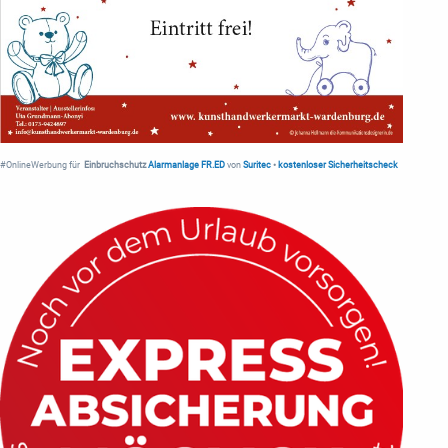
#OnlineWerbung für
Einbruchschutz
Alarmanlage FR.ED
von
Suritec
•
kostenloser Sicherheitscheck