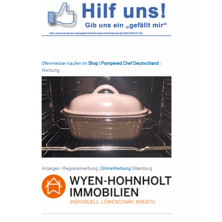
Ofenmeister kaufen im
Shop | Pampered Chef Deutschland
|
Werbung
Anzeigen | Regionalwerbung |
OnlineWerbung
Oldenburg