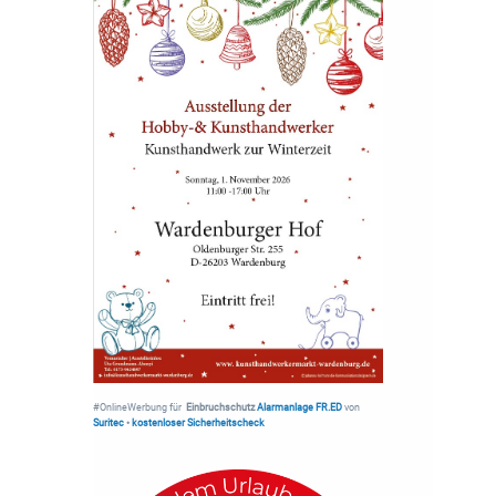
#OnlineWerbung für
Einbruchschutz
Alarmanlage FR.ED
von
Suritec
•
kostenloser Sicherheitscheck