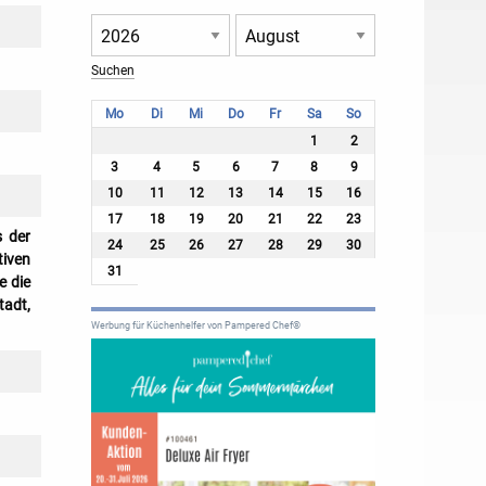
Mo
Di
Mi
Do
Fr
Sa
So
1
2
3
4
5
6
7
8
9
10
11
12
13
14
15
16
17
18
19
20
21
22
23
s der
24
25
26
27
28
29
30
tiven
31
e die
tadt,
Werbung für Küchenhelfer von Pampered Chef®