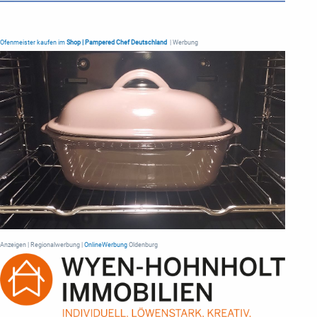
Ofenmeister kaufen im
Shop | Pampered Chef Deutschland
| Werbung
Anzeigen | Regionalwerbung |
OnlineWerbung
Oldenburg