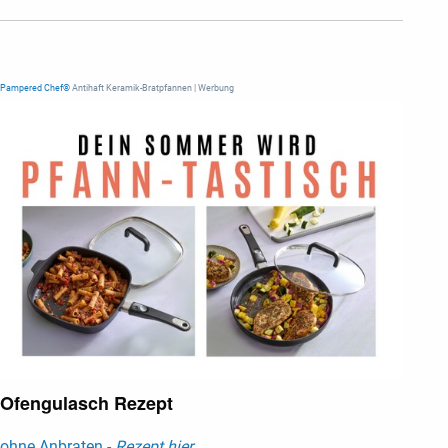
Pampered Chef®
Antihaft Keramik-Bratpfannen | Werbung
Ofengulasch Rezept
ohne Anbraten -
Rezept hier ...