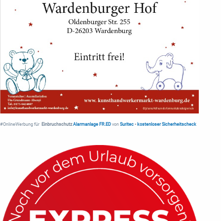
#OnlineWerbung für
Einbruchschutz
Alarmanlage FR.ED
von
Suritec
•
kostenloser Sicherheitscheck