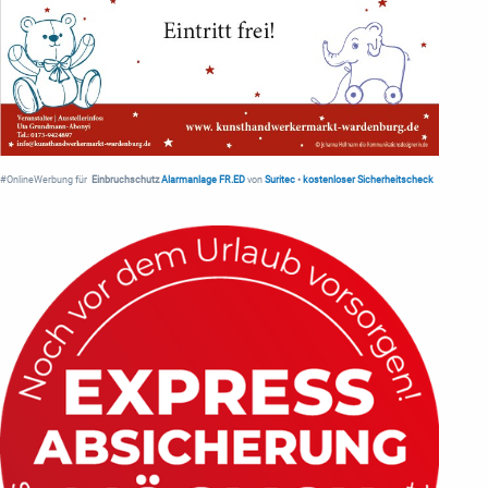
#OnlineWerbung für
Einbruchschutz
Alarmanlage FR.ED
von
Suritec
•
kostenloser Sicherheitscheck