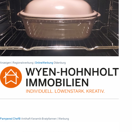
Anzeigen | Regionalwerbung |
OnlineWerbung
Oldenburg
Pampered Chef®
Antihaft Keramik-Bratpfannen | Werbung