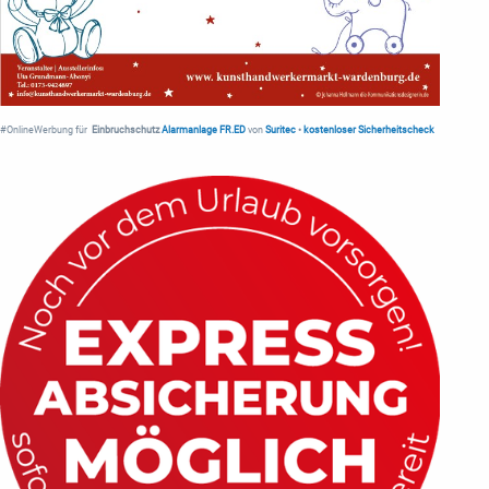
#OnlineWerbung für
Einbruchschutz
Alarmanlage FR.ED
von
Suritec
•
kostenloser Sicherheitscheck