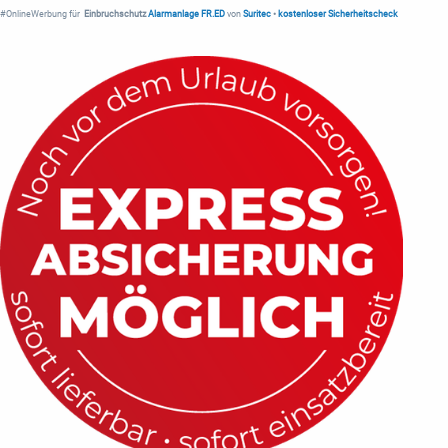
#OnlineWerbung für
Einbruchschutz
Alarmanlage FR.ED
von
Suritec
•
kostenloser Sicherheitscheck