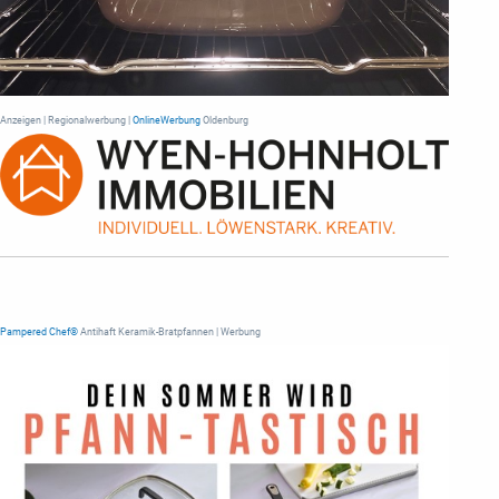
Anzeigen | Regionalwerbung |
OnlineWerbung
Oldenburg
Pampered Chef®
Antihaft Keramik-Bratpfannen | Werbung