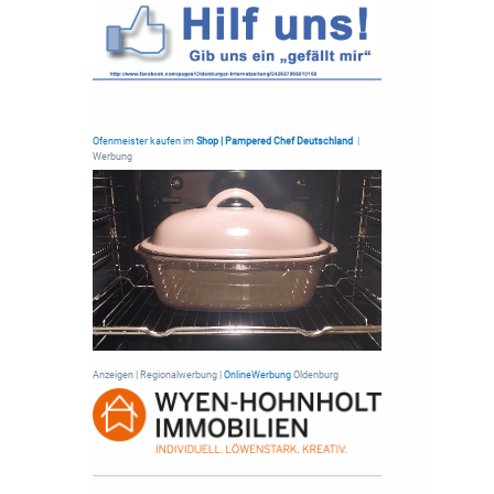
Ofenmeister kaufen im
Shop | Pampered Chef Deutschland
|
Werbung
Anzeigen | Regionalwerbung |
OnlineWerbung
Oldenburg