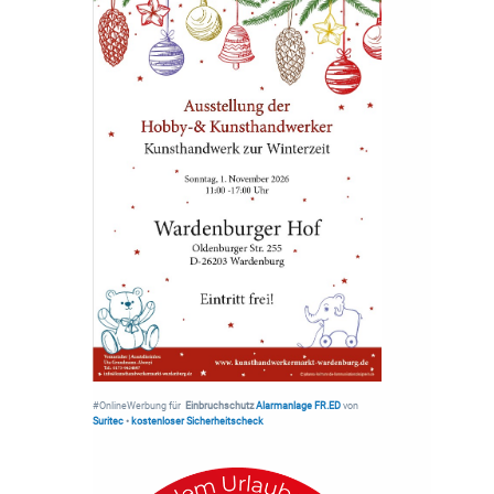
#OnlineWerbung für
Einbruchschutz
Alarmanlage FR.ED
von
Suritec
•
kostenloser Sicherheitscheck