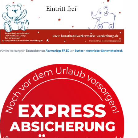
#OnlineWerbung für
Einbruchschutz
Alarmanlage FR.ED
von
Suritec
•
kostenloser Sicherheitscheck