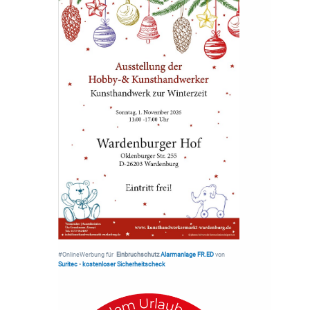
#OnlineWerbung für
Einbruchschutz
Alarmanlage FR.ED
von
Suritec
•
kostenloser Sicherheitscheck