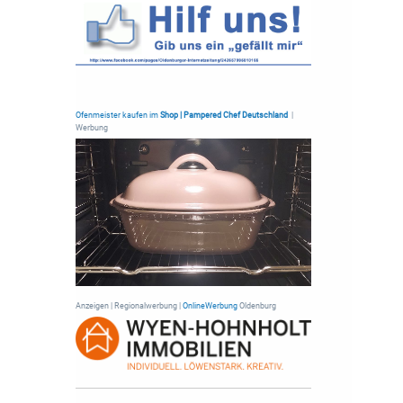
Ofenmeister kaufen im
Shop | Pampered Chef Deutschland
|
Werbung
Anzeigen | Regionalwerbung |
OnlineWerbung
Oldenburg